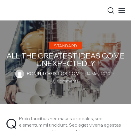
STANDARD
ALL THE GREATEST IDEAS COME
UNEXPECTEDLY
RONIN-LOGISTICS.COM
14 May 2020
0
Comments
Q
Proin faucibus nec mauris a sodales, sed
elementum mi tincidunt. Sed eget viverra egestas